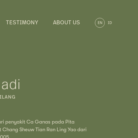
TESTIMONY
ABOUT US
EN
ID
hadi
HILANG
ari penyakit Ca Ganas pada Pita
 Chang Sheuw Tian Ran Ling Yao dari
2005.