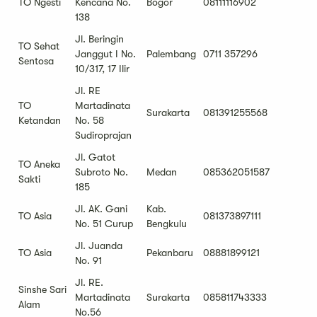
TO Ngesti
Kencana No.
Bogor
08111116902
138
Jl. Beringin
TO Sehat
Janggut I No.
Palembang
0711 357296
Sentosa
10/317, 17 Ilir
Jl. RE
TO
Martadinata
Surakarta
081391255568
Ketandan
No. 58
Sudiroprajan
Jl. Gatot
TO Aneka
Subroto No.
Medan
085362051587
Sakti
185
Jl. AK. Gani
Kab.
TO Asia
081373897111
No. 51 Curup
Bengkulu
Jl. Juanda
TO Asia
Pekanbaru
08881899121
No. 91
Jl. RE.
Sinshe Sari
Martadinata
Surakarta
085811743333
Alam
No.56