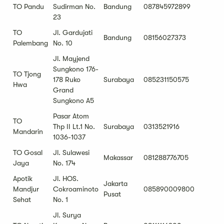
TO Pandu
Sudirman No.
Bandung
087845972899
23
TO
Jl. Gardujati
Bandung
08156027373
Palembang
No. 10
Jl. Mayjend
Sungkono 176-
TO Tjong
178 Ruko
Surabaya
085231150575
Hwa
Grand
Sungkono A5
Pasar Atom
TO
Thp II Lt.1 No.
Surabaya
0313521916
Mandarin
1036-1037
TO Gosal
Jl. Sulawesi
Makassar
081288776705
Jaya
No. 174
Apotik
Jl. HOS.
Jakarta
Mandjur
Cokroaminoto
085890009800
Pusat
Sehat
No. 1
Jl. Surya