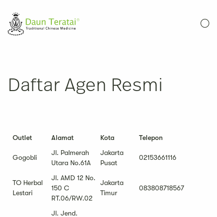
Daftar Agen Resmi
Outlet
Alamat
Kota
Telepon
Jl. Palmerah
Jakarta
Gogobli
02153661116
Utara No.61A
Pusat
Jl. AMD 12 No.
TO Herbal
Jakarta
150 C
083808718567
Lestari
Timur
RT.06/RW.02
Jl. Jend.